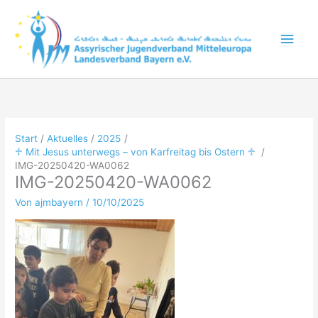
Zum
Inhalt
Hau
springen
Start
Aktuelles
2025
♱ Mit Jesus unterwegs – von Karfreitag bis Ostern ♱
IMG-20250420-WA0062
IMG-20250420-WA0062
Von
ajmbayern
/
10/10/2025