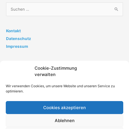
S
u
c
h
Kontakt
e
Datenschutz
n
Impressum
n
a
Cookie-Zustimmung
c
verwalten
h
:
Wir verwenden Cookies, um unsere Website und unseren Service zu
optimieren.
Cookies akzeptieren
Impressum
Datenschutz
AGB
Kontakt
Ablehnen
Cookie-Richtlinie (EU)