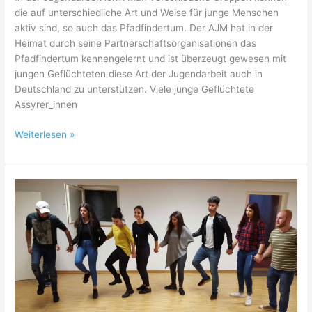
die auf unterschiedliche Art und Weise für junge Menschen
aktiv sind, so auch das Pfadfindertum. Der AJM hat in der
Heimat durch seine Partnerschaftsorganisationen das
Pfadfindertum kennengelernt und ist überzeugt gewesen mit
jungen Geflüchteten diese Art der Jugendarbeit auch in
Deutschland zu unterstützen. Viele junge Geflüchtete
Assyrer_innen
Es
Weiterlesen »
ist
geschafft!
–
Bavaria
Scouts
ist
gegründet