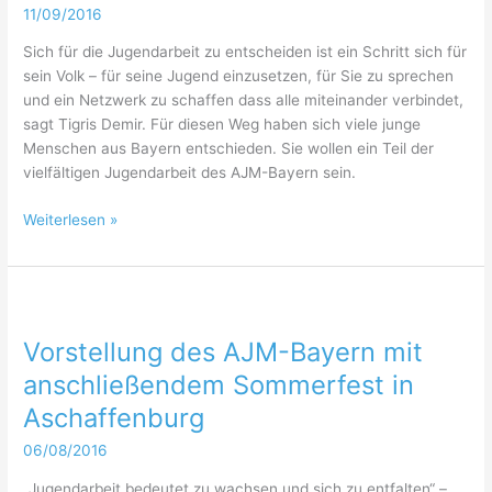
München
11/09/2016
–
Sich für die Jugendarbeit zu entscheiden ist ein Schritt sich für
Vorstandswahlen
sein Volk – für seine Jugend einzusetzen, für Sie zu sprechen
und ein Netzwerk zu schaffen dass alle miteinander verbindet,
sagt Tigris Demir. Für diesen Weg haben sich viele junge
Menschen aus Bayern entschieden. Sie wollen ein Teil der
vielfältigen Jugendarbeit des AJM-Bayern sein.
Erfolgreicher
Weiterlesen »
Tag
–
Memmingen
hat
eine
Vorstellung des AJM-Bayern mit
feste
anschließendem Sommerfest in
Jugendgruppe
Aschaffenburg
06/08/2016
„Jugendarbeit bedeutet zu wachsen und sich zu entfalten“ –