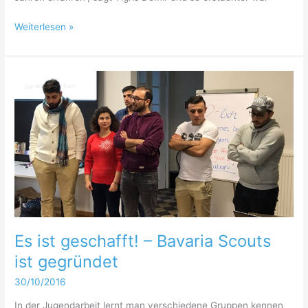
Endlich
Weiterlesen »
bei
den
Straubingern
zu
Gast
gewesen!
Es ist geschafft! – Bavaria Scouts
ist gegründet
30/10/2016
In der Jugendarbeit lernt man verschiedene Gruppen kennen