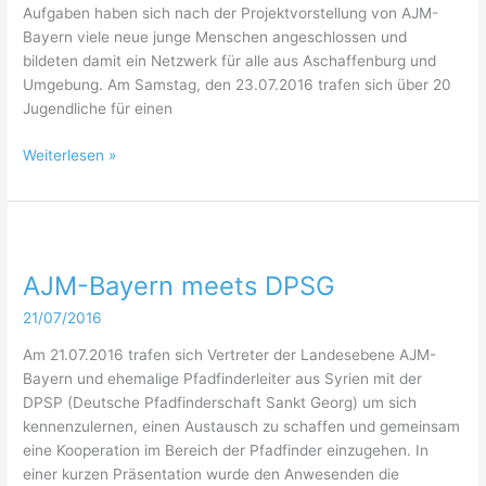
Aufgaben haben sich nach der Projektvorstellung von AJM-
Bayern viele neue junge Menschen angeschlossen und
bildeten damit ein Netzwerk für alle aus Aschaffenburg und
Umgebung. Am Samstag, den 23.07.2016 trafen sich über 20
Jugendliche für einen
Jugend
Weiterlesen »
in
Aschaffenburg
schafft
ein
großes
AJM-Bayern meets DPSG
Netzwerk
21/07/2016
für
ein
Am 21.07.2016 trafen sich Vertreter der Landesebene AJM-
buntes
Bayern und ehemalige Pfadfinderleiter aus Syrien mit der
Miteinander
DPSP (Deutsche Pfadfinderschaft Sankt Georg) um sich
kennenzulernen, einen Austausch zu schaffen und gemeinsam
eine Kooperation im Bereich der Pfadfinder einzugehen. In
einer kurzen Präsentation wurde den Anwesenden die