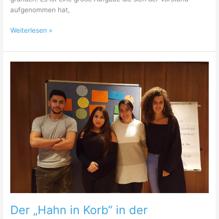
aufgenommen hat,
Memminger
Weiterlesen »
Jugendtag
–
das
machen
wir
nochmal!
Der „Hahn in Korb“ in der