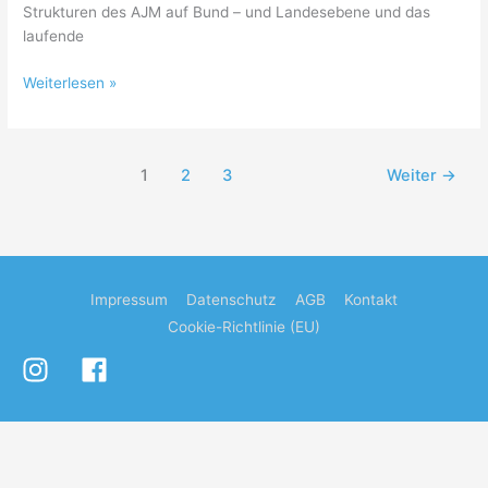
Strukturen des AJM auf Bund – und Landesebene und das
laufende
AJM-
Weiterlesen »
Bayern
meets
DPSG
1
2
3
Weiter
→
Impressum
Datenschutz
AGB
Kontakt
Cookie-Richtlinie (EU)