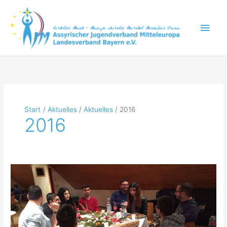
Zum
Inhalt
Hau
springen
Start
Aktuelles
Aktuelles
2016
2016