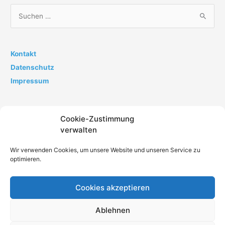
S
u
c
h
Kontakt
e
Datenschutz
n
Impressum
n
a
Cookie-Zustimmung
c
verwalten
h
:
Wir verwenden Cookies, um unsere Website und unseren Service zu
optimieren.
Cookies akzeptieren
Impressum
Datenschutz
AGB
Kontakt
Ablehnen
Cookie-Richtlinie (EU)