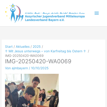
Zum
Inhalt
Hau
springen
Start
Aktuelles
2025
♱ Mit Jesus unterwegs – von Karfreitag bis Ostern ♱
IMG-20250420-WA0069
IMG-20250420-WA0069
Von
ajmbayern
/
10/10/2025