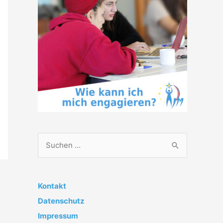
S
u
c
h
Kontakt
e
Datenschutz
n
Impressum