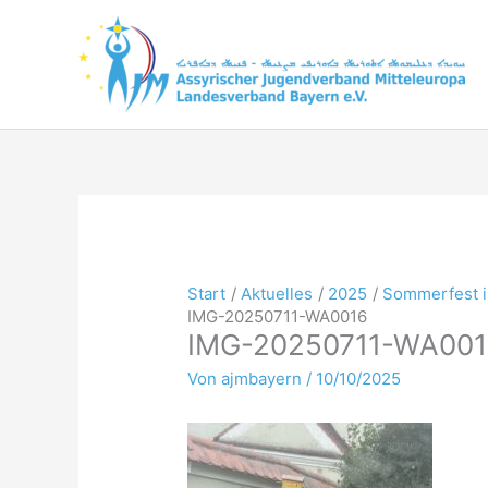
Zum
Inhalt
springen
Start
Aktuelles
2025
Sommerfest i
IMG-20250711-WA0016
IMG-20250711-WA001
Von
ajmbayern
/
10/10/2025