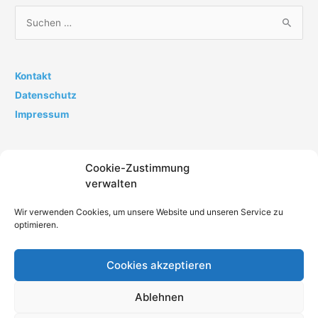
S
u
c
h
Kontakt
e
Datenschutz
n
Impressum
n
a
Cookie-Zustimmung
c
verwalten
h
:
Wir verwenden Cookies, um unsere Website und unseren Service zu
optimieren.
Cookies akzeptieren
Impressum
Datenschutz
AGB
Kontakt
Ablehnen
Cookie-Richtlinie (EU)