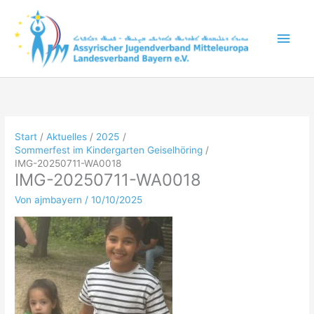
Zum
Inhalt
Hau
springen
Start
Aktuelles
2025
Sommerfest im Kindergarten Geiselhöring
IMG-20250711-WA0018
IMG-20250711-WA0018
Von
ajmbayern
/
10/10/2025