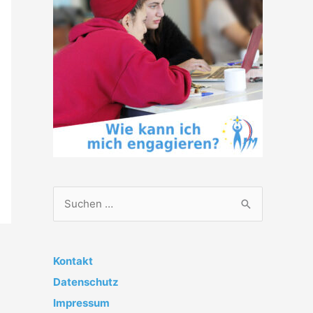
S
u
c
h
Kontakt
e
Datenschutz
n
Impressum