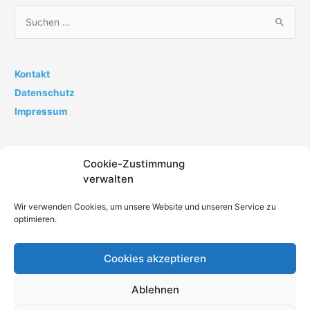
S
u
c
h
Kontakt
e
Datenschutz
n
Impressum
n
a
Cookie-Zustimmung
c
verwalten
h
:
Wir verwenden Cookies, um unsere Website und unseren Service zu
optimieren.
Cookies akzeptieren
Impressum
Datenschutz
AGB
Kontakt
Ablehnen
Cookie-Richtlinie (EU)