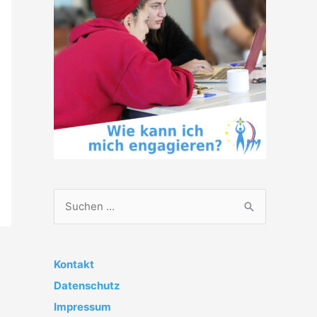
S
u
c
h
Kontakt
e
Datenschutz
n
Impressum