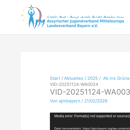
Zum
Inhalt
springen
Start
Aktuelles
2025
Ab ins Grüne
VID-20251124-WA0034
VID-20251124-WA00
Von
ajmbayern
/
21/02/2026
Video-
Media error: Format(s) not supported or source(
Player
Datei herunterladen: https://ajm-bayern.org/wp-conten