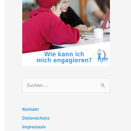
S
u
c
h
Kontakt
e
Datenschutz
n
Impressum