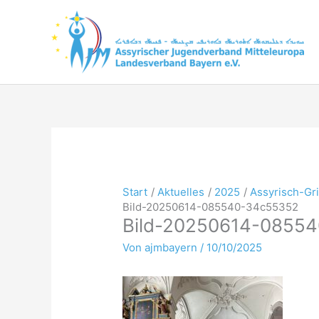
Zum
Inhalt
springen
Start
Aktuelles
2025
Assyrisch-G
Bild-20250614-085540-34c55352
Bild-20250614-0855
Von
ajmbayern
/
10/10/2025