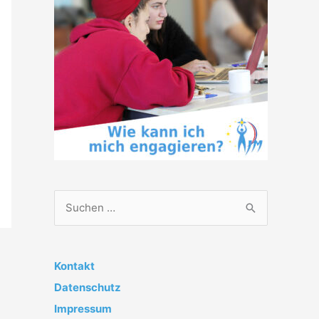
S
u
c
h
Kontakt
e
Datenschutz
n
Impressum