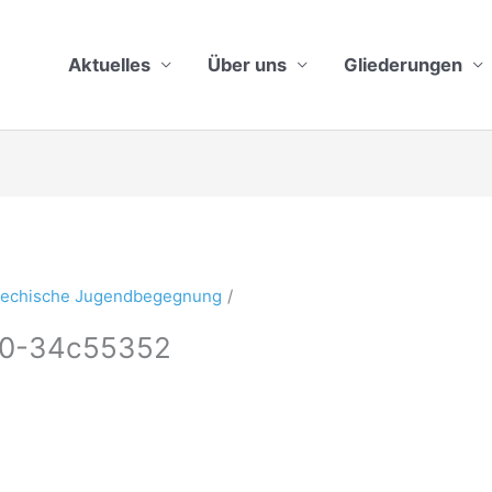
Aktuelles
Über uns
Gliederungen
riechische Jugendbegegnung
40-34c55352