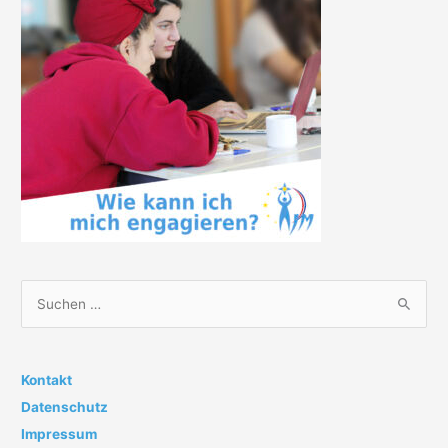
S
u
c
h
Kontakt
e
Datenschutz
n
Impressum