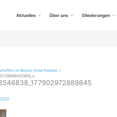
Aktuelles
Über uns
Gliederungen
treffen im Bezirk Unterfranken
29728898455869_o
3546838_177902972889845
/2022