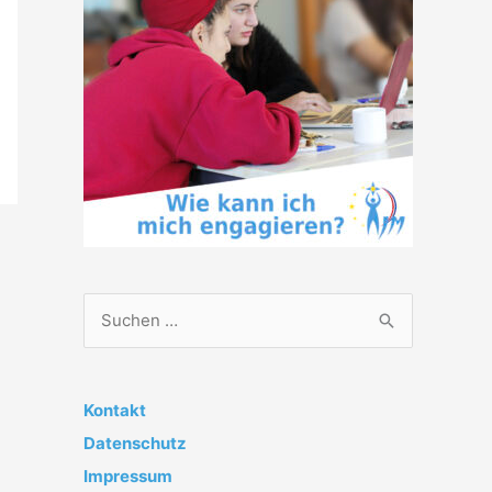
S
u
c
h
Kontakt
e
Datenschutz
n
Impressum