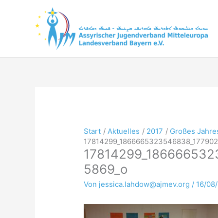
Zum
Inhalt
springen
Start
Aktuelles
2017
Großes Jahres
17814299_1866665323546838_17790
17814299_186666532
5869_o
Von
jessica.lahdow@ajmev.org
/
16/08