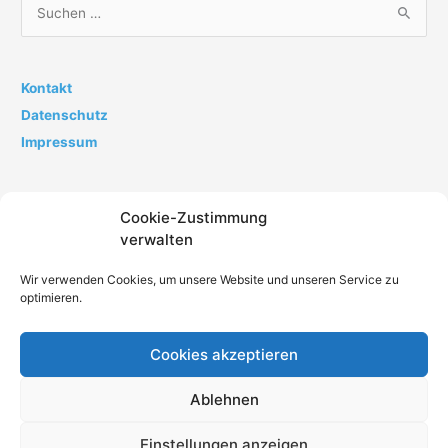
S
u
c
h
Kontakt
e
Datenschutz
n
Impressum
n
a
Cookie-Zustimmung
c
verwalten
h
:
Wir verwenden Cookies, um unsere Website und unseren Service zu
optimieren.
Cookies akzeptieren
Impressum
Datenschutz
AGB
Kontakt
Ablehnen
Cookie-Richtlinie (EU)
Einstellungen anzeigen