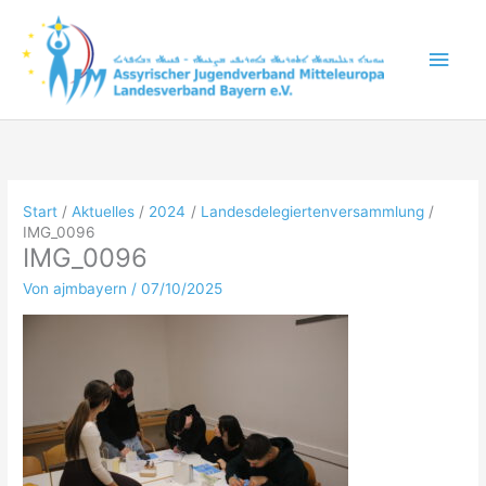
Zum
Inhalt
Hau
springen
Start
Aktuelles
2024
Landesdelegiertenversammlung
IMG_0096
IMG_0096
Von
ajmbayern
/
07/10/2025