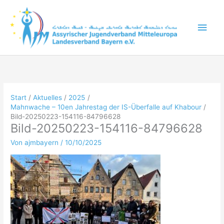
Zum
Inhalt
Hau
springen
Start
Aktuelles
2025
Mahnwache – 10en Jahrestag der IS-Überfalle auf Khabour
Bild-20250223-154116-84796628
Bild-20250223-154116-84796628
Von
ajmbayern
/
10/10/2025