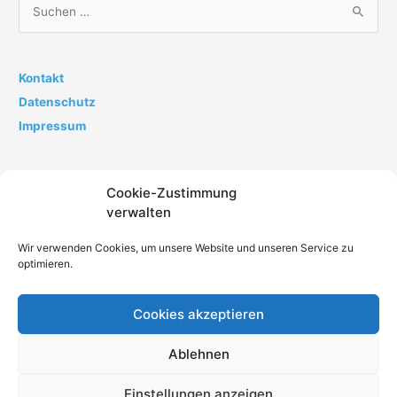
S
u
c
h
Kontakt
e
Datenschutz
n
Impressum
n
a
Cookie-Zustimmung
c
verwalten
h
:
Wir verwenden Cookies, um unsere Website und unseren Service zu
optimieren.
Cookies akzeptieren
Impressum
Datenschutz
AGB
Kontakt
Ablehnen
Cookie-Richtlinie (EU)
Einstellungen anzeigen