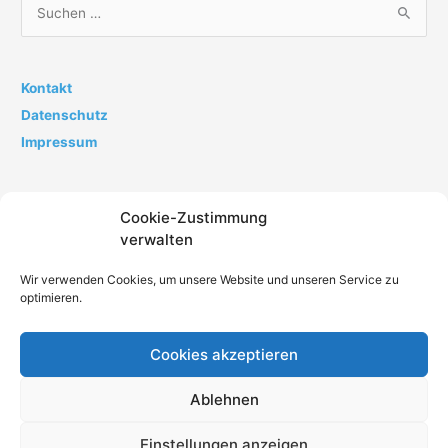
S
u
c
h
Kontakt
e
Datenschutz
n
Impressum
n
a
Cookie-Zustimmung
c
verwalten
h
:
Wir verwenden Cookies, um unsere Website und unseren Service zu
optimieren.
Cookies akzeptieren
Impressum
Datenschutz
AGB
Kontakt
Ablehnen
Cookie-Richtlinie (EU)
Einstellungen anzeigen