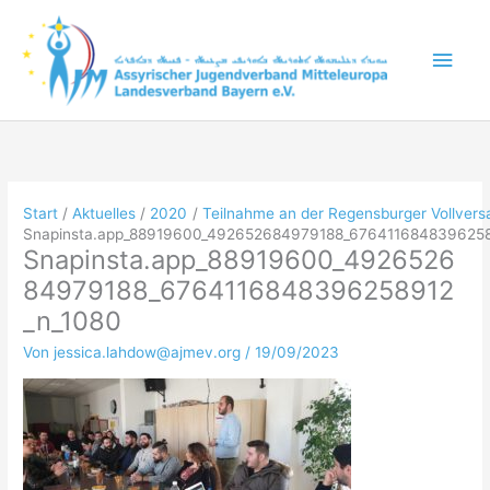
Zum
Inhalt
Hau
springen
Start
Aktuelles
2020
Teilnahme an der Regensburger Vollver
Snapinsta.app_88919600_492652684979188_676411684839625
Snapinsta.app_88919600_4926526
84979188_6764116848396258912
_n_1080
Von
jessica.lahdow@ajmev.org
/
19/09/2023