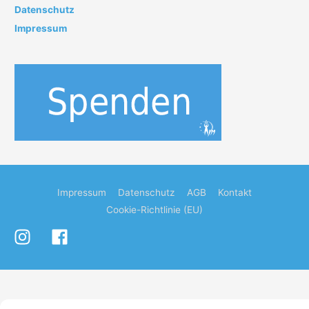
e
Datenschutz
n
Impressum
n
a
c
h
:
Impressum
Datenschutz
AGB
Kontakt
Cookie-Richtlinie (EU)