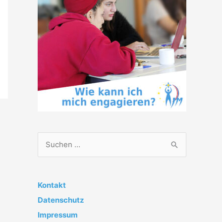
S
u
c
h
Kontakt
e
Datenschutz
n
Impressum