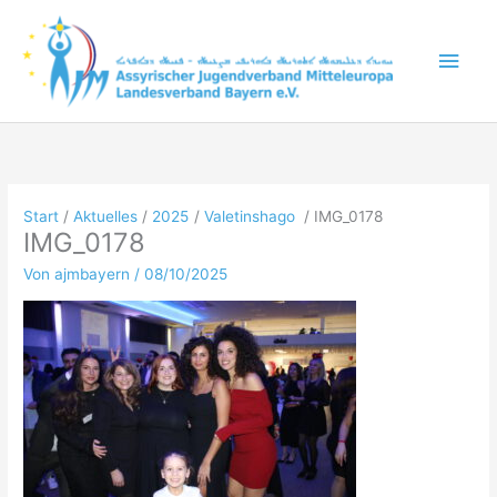
Zum
Inhalt
Hau
springen
Start
Aktuelles
2025
Valetinshago
IMG_0178
IMG_0178
Von
ajmbayern
/
08/10/2025