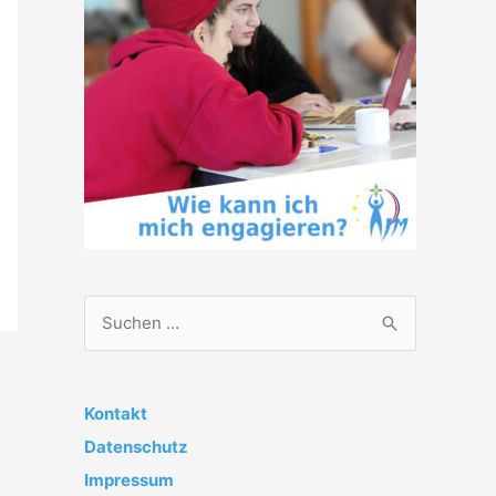
S
u
c
h
Kontakt
e
Datenschutz
n
Impressum