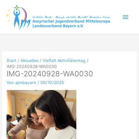
Zum
Inhalt
Hau
springen
Start
Aktuelles
Vielfalt Aktivitätentag
IMG-20240928-WA0030
IMG-20240928-WA0030
Von
ajmbayern
/
06/10/2025