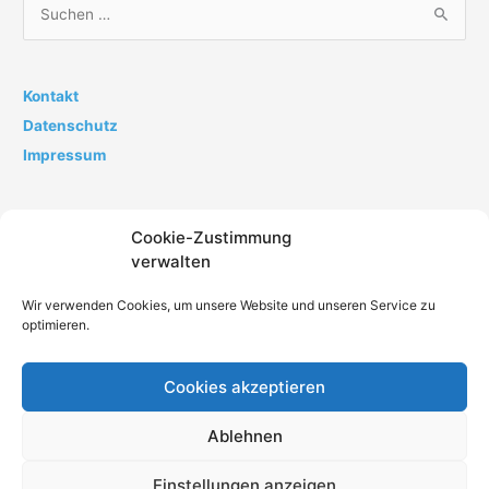
S
u
c
h
Kontakt
e
Datenschutz
n
Impressum
n
a
Cookie-Zustimmung
c
verwalten
h
:
Wir verwenden Cookies, um unsere Website und unseren Service zu
optimieren.
Cookies akzeptieren
Impressum
Datenschutz
AGB
Kontakt
Ablehnen
Cookie-Richtlinie (EU)
Einstellungen anzeigen