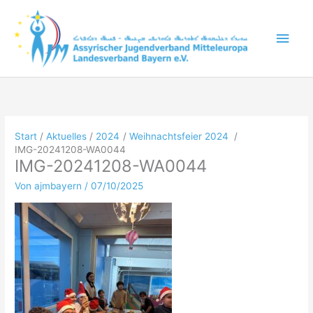
Zum
Inhalt
Hau
springen
Start
Aktuelles
2024
Weihnachtsfeier 2024
IMG-20241208-WA0044
IMG-20241208-WA0044
Von
ajmbayern
/
07/10/2025