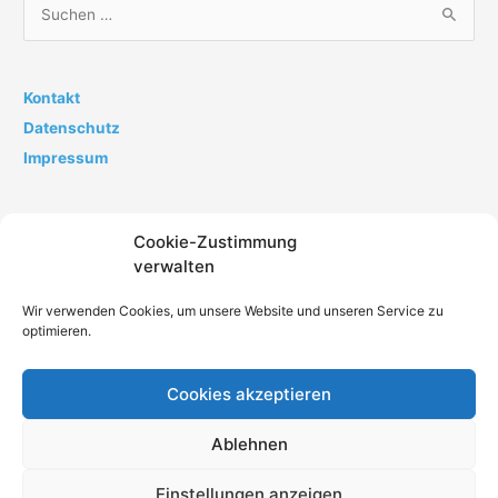
S
u
c
h
Kontakt
e
Datenschutz
n
Impressum
n
a
Cookie-Zustimmung
c
verwalten
h
:
Wir verwenden Cookies, um unsere Website und unseren Service zu
optimieren.
Cookies akzeptieren
Impressum
Datenschutz
AGB
Kontakt
Ablehnen
Cookie-Richtlinie (EU)
Einstellungen anzeigen