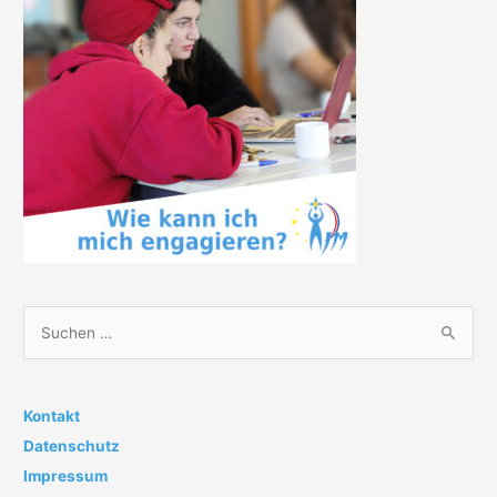
S
u
c
h
Kontakt
e
Datenschutz
n
Impressum