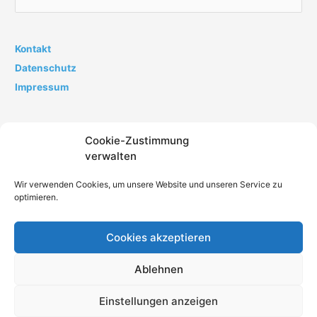
u
c
h
Kontakt
e
Datenschutz
n
Impressum
n
a
Cookie-Zustimmung
c
verwalten
h
:
Wir verwenden Cookies, um unsere Website und unseren Service zu
optimieren.
Cookies akzeptieren
Impressum
Datenschutz
AGB
Kontakt
Ablehnen
Cookie-Richtlinie (EU)
Einstellungen anzeigen