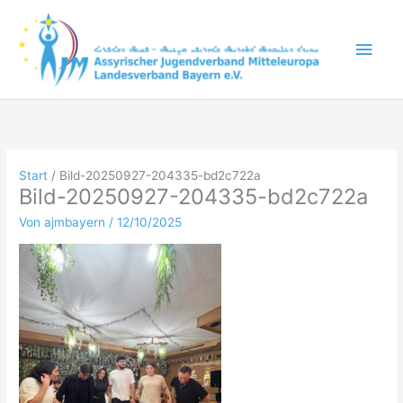
Zum
Inhalt
Hau
springen
Start
Bild-20250927-204335-bd2c722a
Bild-20250927-204335-bd2c722a
Von
ajmbayern
/
12/10/2025