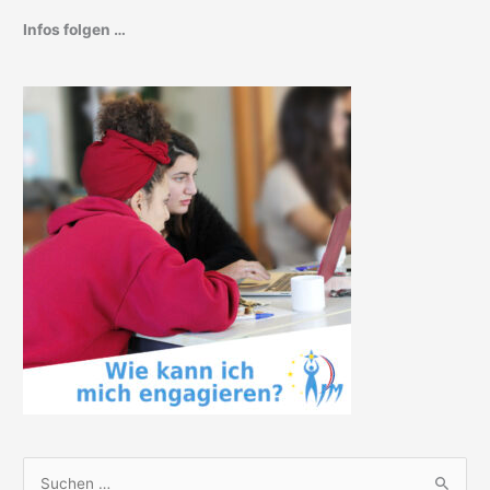
Infos folgen …
S