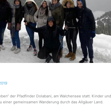
2019
rleben“ der Pfadfinder Dolabani, am Walchensee statt. Kinder u
zu einer gemeinsamen Wanderung durch das Allgäuer Land.