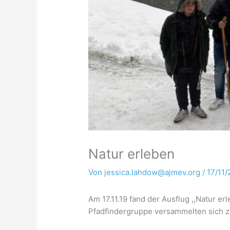
Natur erleben
Von
jessica.lahdow@ajmev.org
/
17/11/
Am 17.11.19 fand der Ausflug ,,Natur e
Pfadfindergruppe versammelten sich 