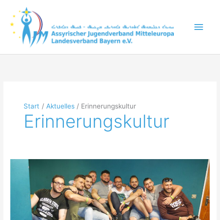
Zum
Inhalt
Hau
springen
Start
Aktuelles
Erinnerungskultur
Erinnerungskultur