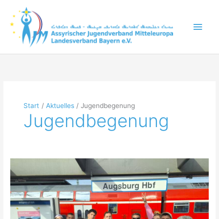
Zum
Inhalt
Hau
springen
Start
Aktuelles
Jugendbegenung
Jugendbegenung